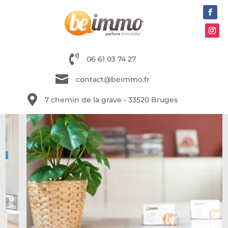

06 61 03 74 27

contact@beimmo.fr

7 chemin de la grave - 33520 Bruges